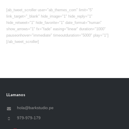
[ab_tweet_scroller user="ab_themes_com" limit="5"
link_target="_blank" hide_image="1" hide_reply="1"
hide_retweet="1" hide_favorite="1" date_format="human"
show_arrows="1" fx="fade" easing="linear" duration="1000"
pauseonhover="immediate" timeoutduration="5000" play="1"]
[/ab_tweet_scroller]
LLamanos
hola@barkstudio.pe
979-979-179