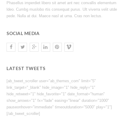
Phasellus imperdiet libero sit amet ant nec convallis elementum
ldeo. Cumbg muslobo rtis consequat purus. Ult viverra velit utde
pede. Nulla at dui. Maece nasl at urna. Cras non lectus.
SOCIAL MEDIA
LATEST TWEETS
[ab_tweet_scroller user="ab_themes_com" limit="5"
link_target="_blank" hide_image="1" hide_reply="1"
hide_retweet="1" hide_favorite="1" date_format="human"
show_arrows="1" fx="fade" easing="linear" duration="1000"
pauseonhover="immediate" timeoutduration="5000" play="1"]
[/ab_tweet_scroller]