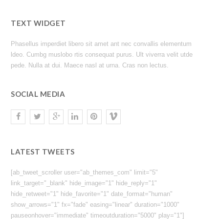
TEXT WIDGET
Phasellus imperdiet libero sit amet ant nec convallis elementum
ldeo. Cumbg muslobo rtis consequat purus. Ult viverra velit utde
pede. Nulla at dui. Maece nasl at urna. Cras non lectus.
SOCIAL MEDIA
LATEST TWEETS
[ab_tweet_scroller user="ab_themes_com" limit="5"
link_target="_blank" hide_image="1" hide_reply="1"
hide_retweet="1" hide_favorite="1" date_format="human"
show_arrows="1" fx="fade" easing="linear" duration="1000"
pauseonhover="immediate" timeoutduration="5000" play="1"]