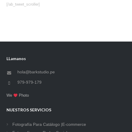
[/ab_tweet_scroller]
LLamanos
hola@barkstudio.pe
979-979-179
We
Photo
NUESTROS SERVICIOS
Fotografía Para Catálogo |E-commerce