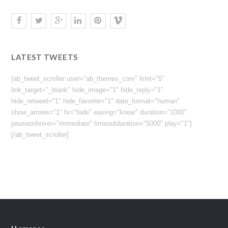
LATEST TWEETS
[ab_tweet_scroller user="ab_themes_com" limit="5"
link_target="_blank" hide_image="1" hide_reply="1"
hide_retweet="1" hide_favorite="1" date_format="human"
show_arrows="1" fx="fade" easing="linear" duration="1000"
pauseonhover="immediate" timeoutduration="5000" play="1"]
[/ab_tweet_scroller]