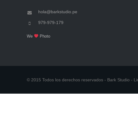
hola@barkstudio.pe
979-979-179
We
Photo
© 2015 Todos los derechos reservados - Bark Studio - L