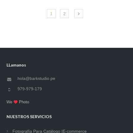
1
2
LLamanos
hola@barkstudio.pe
979-979-179
We
Photo
NUESTROS SERVICIOS
Fotografía Para Catálogo |E-commerce