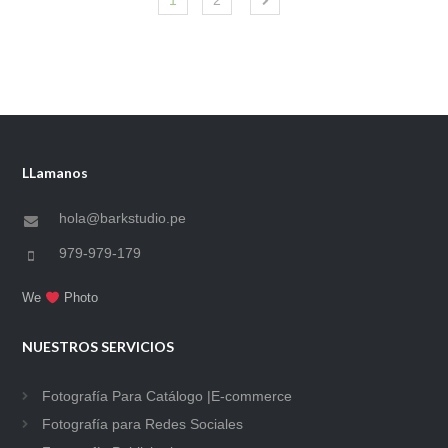
1
2
LLamanos
hola@barkstudio.pe
979-979-179
We
Photo
NUESTROS SERVICIOS
Fotografía Para Catálogo |E-commerce
Fotografía para Redes Sociales