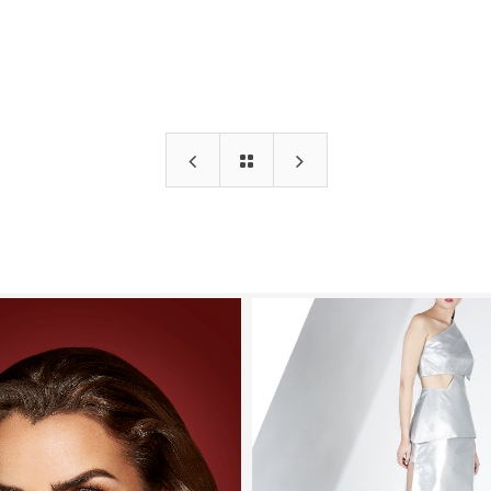
ANTÓNIMA
Lookbook
Moda
Pravocé Joyas
10