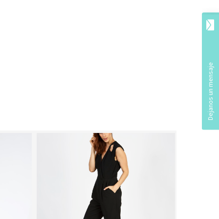
Look Book Cat
wax
Lookbook
Moda
9