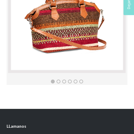
Sumaqkay
E-commerce
7
LLamanos