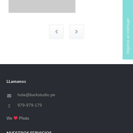
LLamanos
hola@barkstudio.pe
979-979-179
We
Photo
NUESTROS SERVICIOS